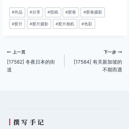
文
#
作品
#
分享
#
投稿
#
胶卷
#
胶卷摄影
章
#
胶片
#
胶片摄影
#
胶片相机
#
色彩
标
签：
文
上一页
下一步
[17582] 冬夜日本的街
[17584] 有关新加坡的
章
道
不期而遇
导
航
撰 写 手 记