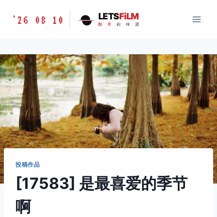
跳
胶
LETS
FiLM
'26 08 10
到
胶
片
的
味
道
片
内
的
容
味
道
LETSFILM
投稿作品
[17583] 是最喜爱的季节
啊