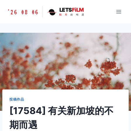
跳
胶
LETS
FiLM
'26 08 06
到
胶
片
的
味
道
片
内
的
容
味
道
LETSFILM
投稿作品
[17584] 有关新加坡的不
期而遇