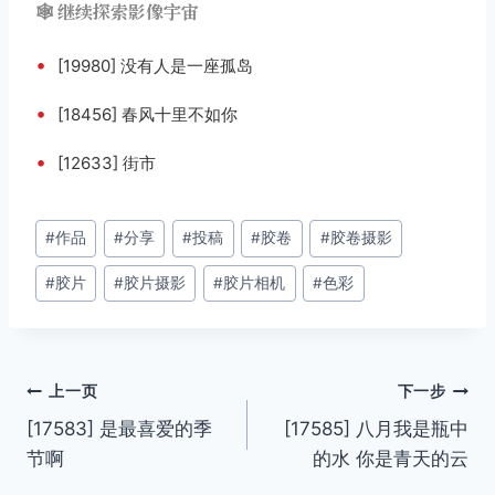
🕸️ 继续探索影像宇宙
•
[19980] 没有人是一座孤岛
•
[18456] 春风十里不如你
•
[12633] 街市
文
#
作品
#
分享
#
投稿
#
胶卷
#
胶卷摄影
章
#
胶片
#
胶片摄影
#
胶片相机
#
色彩
标
签：
文
上一页
下一步
[17583] 是最喜爱的季
[17585] 八月我是瓶中
章
节啊
的水 你是青天的云
导