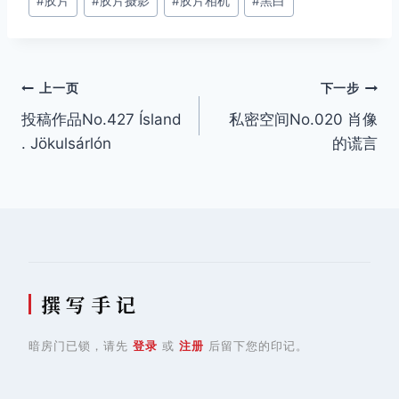
#
胶片
#
胶片摄影
#
胶片相机
#
黑白
标
签：
文
上一页
下一步
投稿作品No.427 Ísland
私密空间No.020 肖像
章
. Jökulsárlón
的谎言
导
航
撰 写 手 记
暗房门已锁，请先
登录
或
注册
后留下您的印记。