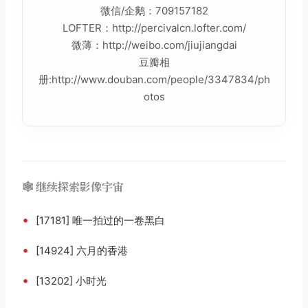
微信/企鹅：709157182
LOFTER：http://percivalcn.lofter.com/
微薄：http://weibo.com/jiujiangdai
豆瓣相
册:http://www.douban.com/people/3347834/ph
otos
🕸️ 继续探索影像宇宙
•
[17181] 唯一拍过的一卷黑白
•
[14924] 六月的香港
•
[13202] 小时光