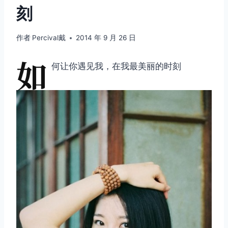
刻
作者
Percival戴
2014 年 9 月 26 日
如
何让你遇见我，在我最美丽的时刻