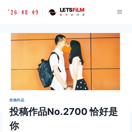
跳
胶
LETS
FiLM
'26 08 09
到
胶
片
的
味
道
片
内
的
容
味
道
LETSFILM
投稿作品
投稿作品No.2700 恰好是
你