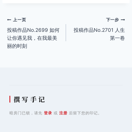
标
签：
文
上一页
下一步
投稿作品No.2699 如何
投稿作品No.2701 人生
章
让你遇见我，在我最美
第一卷
导
丽的时刻
航
撰 写 手 记
暗房门已锁，请先
登录
或
注册
后留下您的印记。