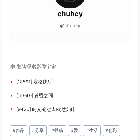
chuhcy
@chuhcy
🕸️ 继续探索影像宇宙
•
[18591] 定格快乐
•
[15949] 黃昏之間
•
[9426] 时光流逝 却宛然如昨
文
#
作品
#
分享
#
投稿
#
爱
#
生活
#
色彩
章