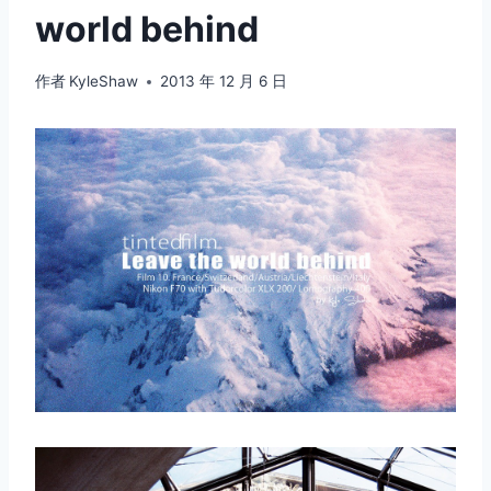
world behind
作者
KyleShaw
2013 年 12 月 6 日