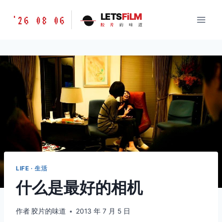
跳
胶
LETS
FiLM
'26 08 06
到
胶
片
的
味
道
片
内
的
容
味
道
LETSFILM
LIFE · 生活
什么是最好的相机
作者
胶片的味道
2013 年 7 月 5 日