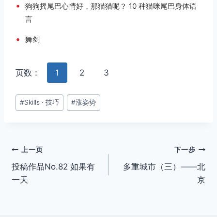
•
狗狗摇尾巴心情好，那猫猫呢？ 10 种猫咪尾巴身体语
言
•
舞剑
页数：
1
2
3
文
#
Skills · 技巧
#
涨姿势
章
标
签：
文
上一页
下一步
投稿作品No.82 如果有
多重城市（三）——北
章
一天
京
导
航