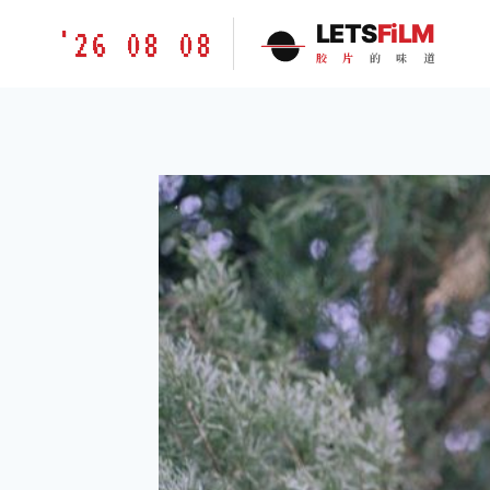
跳
胶
LETS
FiLM
'26 08 08
到
片
胶
片
的
味
道
内
的
容
味
道
LETSFILM