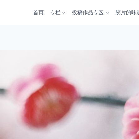
首页
专栏
投稿作品专区
胶片的味