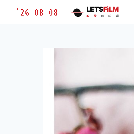
跳
胶
LETS
FiLM
'26 08 08
到
片
胶
片
的
味
道
内
的
容
味
道
LETSFILM