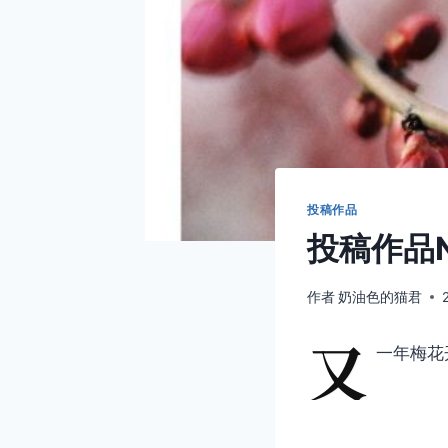
投稿作品
投稿作品N
作者
奶油色的猫君
又
一年梅花