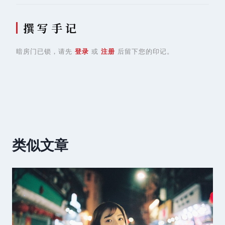
撰 写 手 记
暗房门已锁，请先
登录
或
注册
后留下您的印记。
类似文章