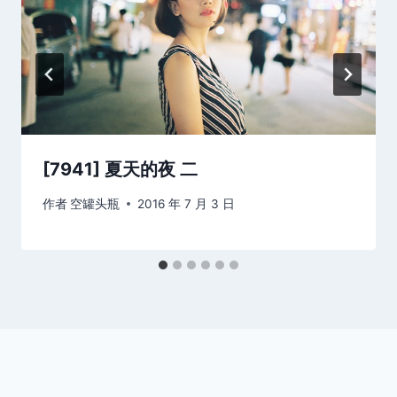
[7941] 夏天的夜 二
作者
空罐头瓶
2016 年 7 月 3 日