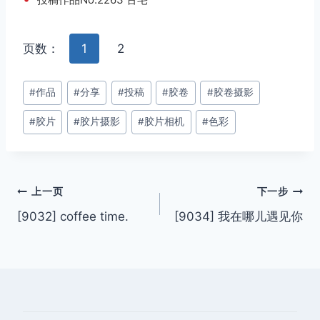
页数：
1
2
文
#
作品
#
分享
#
投稿
#
胶卷
#
胶卷摄影
章
#
胶片
#
胶片摄影
#
胶片相机
#
色彩
标
签：
文
上一页
下一步
[9032] coffee time.
[9034] 我在哪儿遇见你
章
导
航