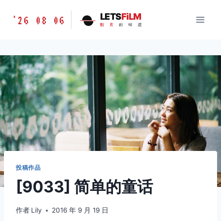
跳
胶
LETS
FiLM
'26 08 06
到
胶
片
的
味
道
片
内
的
容
味
道
LETSFILM
投稿作品
[9033] 简单的童话
作者
Lily
2016 年 9 月 19 日