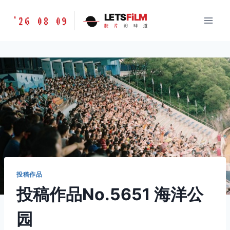
跳
胶
LETS
FiLM
'26 08 09
到
胶
片
的
味
道
片
内
的
容
味
道
LETSFILM
投稿作品
投稿作品No.5651 海洋公
园