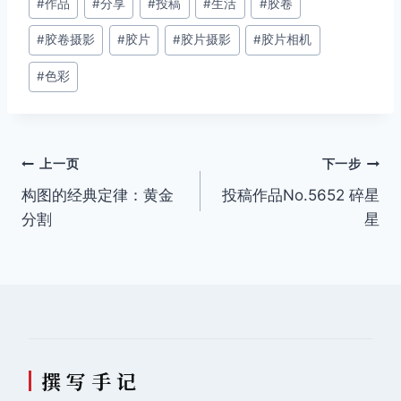
#
作品
#
分享
#
投稿
#
生活
#
胶卷
章
#
胶卷摄影
#
胶片
#
胶片摄影
#
胶片相机
标
签：
#
色彩
文
上一页
下一步
构图的经典定律：黄金
投稿作品No.5652 碎星
章
分割
星
导
航
撰 写 手 记