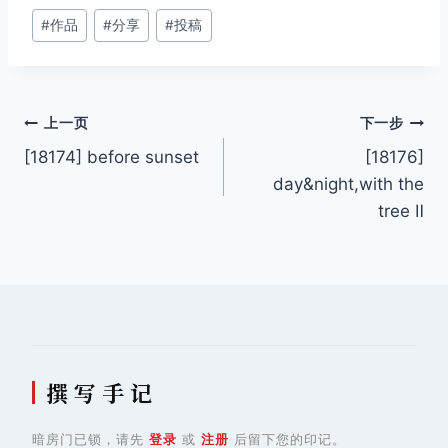
文
#
作品
#
分享
#
投稿
章
标
签：
文
上一页
下一步
[18174] before sunset
[18176]
章
day&night,with the
导
tree Ⅱ
航
撰 写 手 记
暗房门已锁，请先
登录
或
注册
后留下您的印记。