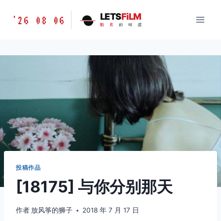
跳
胶
LETS
FiLM
'26 08 06
到
胶
片
的
味
道
片
内
的
容
味
道
LETSFILM
投稿作品
[18175] 与你分别那天
作者
放风筝的狮子
2018 年 7 月 17 日