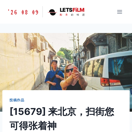
跳
胶
LETS
FiLM
'26 08 09
到
胶
片
的
味
道
片
内
的
容
味
道
LETSFILM
投稿作品
[15679] 来北京，扫街您
可得张着神