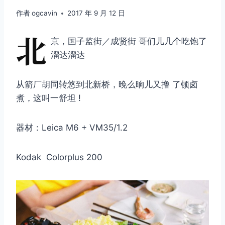
作者
ogcavin
2017 年 9 月 12 日
北
京，国子监街／成贤街 哥们儿几个吃饱了
溜达溜达
从箭厂胡同转悠到北新桥，晚么晌儿又撸 了顿卤
煮，这叫一舒坦 !
器材：Leica M6 + VM35/1.2
Kodak Colorplus 200