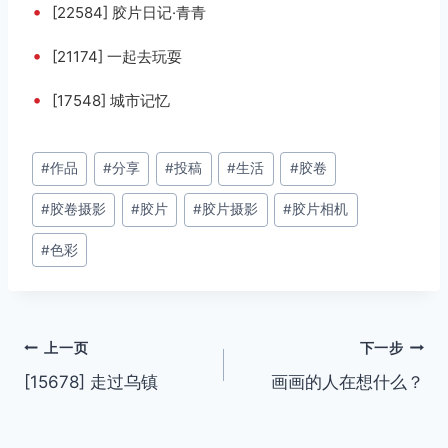
•
[22584] 胶片日记·青青
•
[21174] 一起去玩耍
•
[17548] 城市记忆
文
#
作品
#
分享
#
投稿
#
生活
#
胶卷
章
#
胶卷摄影
#
胶片
#
胶片摄影
#
胶片相机
标
签：
#
色彩
文
上一页
下一步
[15678] 走过乌镇
画画的人在想什么？
章
导