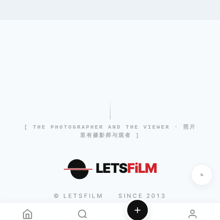
[ THE PHOTOGRAPHER AND THE VIEWER · 照片
里有摄影师与观者 ]
LETS
FiLM
© LETSFILM
SINCE 2013
|