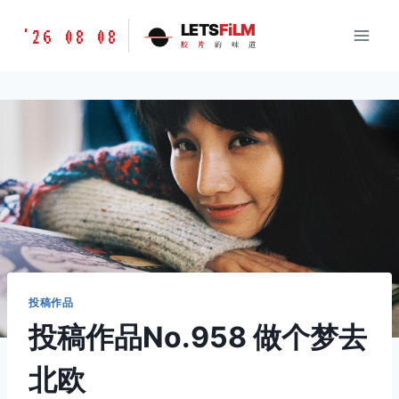
跳
胶
LETS
FiLM
'26 08 08
到
胶
片
的
味
道
片
内
的
容
味
道
LETSFILM
投稿作品
投稿作品No.958 做个梦去
北欧