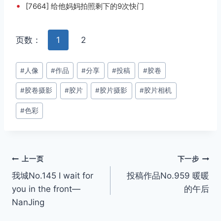
•
[7664] 给他妈妈拍照剩下的9次快门
页数：
1
2
文
#
人像
#
作品
#
分享
#
投稿
#
胶卷
章
#
胶卷摄影
#
胶片
#
胶片摄影
#
胶片相机
标
签：
#
色彩
文
上一页
下一步
我城No.145 I wait for
投稿作品No.959 暖暖
章
you in the front—
的午后
导
NanJing