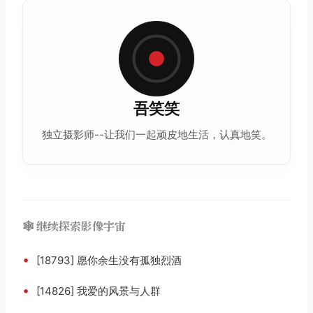
吾笑笑
独立摄影师--让我们一起顽皮地生活，认真地笑。
🕸️ 继续探索影像宇宙
•
[18793] 愿你余生没有孤独烈酒
•
[14826] 我爱的风景与人群