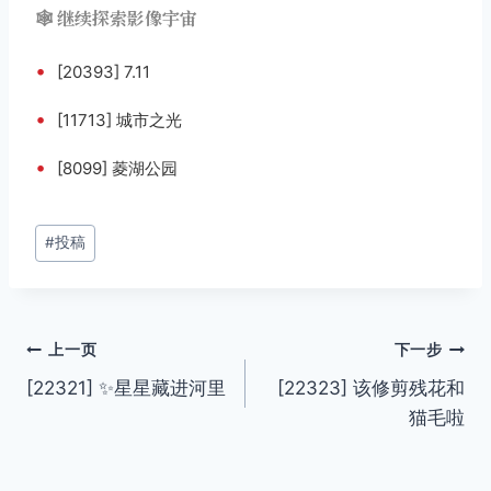
🕸️ 继续探索影像宇宙
•
[20393] 7.11
•
[11713] 城市之光
•
[8099] 菱湖公园
文
#
投稿
章
标
签：
文
上一页
下一步
[22321] ✨星星藏进河里
[22323] 该修剪残花和
章
猫毛啦
导