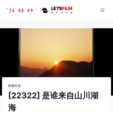
跳
胶
LETS
FiLM
'26 08 09
到
胶
片
的
味
道
片
内
的
容
味
道
LETSFILM
投稿作品
[22322] 是谁来自山川湖
海