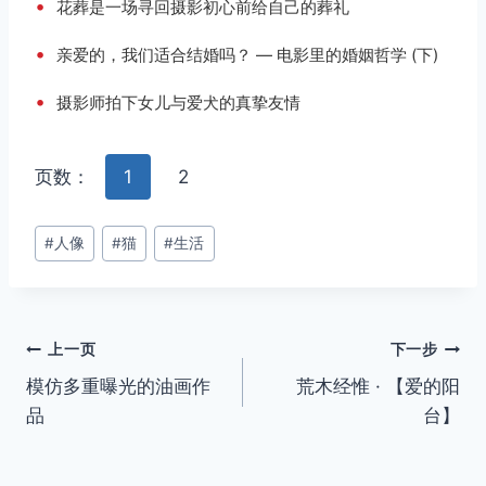
•
花葬是一场寻回摄影初心前给自己的葬礼
•
亲爱的，我们适合结婚吗？ — 电影里的婚姻哲学 (下)
•
摄影师拍下女儿与爱犬的真挚友情
页数：
1
2
文
#
人像
#
猫
#
生活
章
标
签：
文
上一页
下一步
模仿多重曝光的油画作
荒木经惟 · 【爱的阳
章
品
台】
导