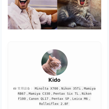
取消
搜索
Kido
📸 常用设备：
Minolta X700，Nikon 35Ti，Mamiya
RB67，Mamiya C330，Pentax Six TL，Nikon
F100，Canon QL17，Pentax SP，Leica M6，
Rolleiflex 2.8F