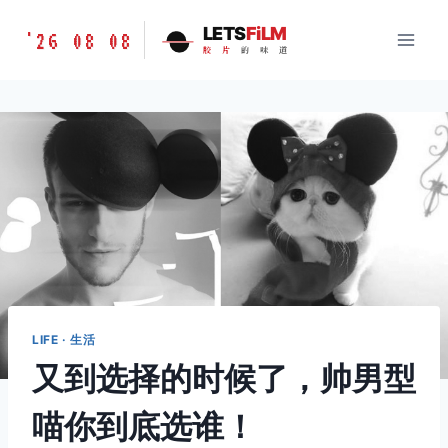
跳
胶
LETS
FiLM
'26 08 08
到
胶
片
的
味
道
片
内
的
容
味
道
LETSFILM
LIFE · 生活
又到选择的时候了，帅男型
喵你到底选谁！