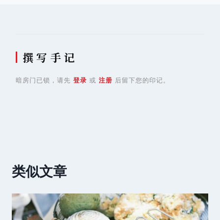
航
撰 写 手 记
暗房门已锁，请先
登录
或
注册
后留下您的印记。
类似文章