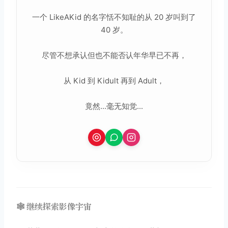
一个 LikeAKid 的名字恬不知耻的从 20 岁叫到了
40 岁。
尽管不想承认但也不能否认年华早已不再，
从 Kid 到 Kidult 再到 Adult，
竟然...毫无知觉...
🕸️ 继续探索影像宇宙