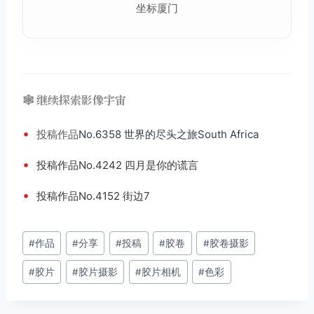
坐标厦门
🕸️ 继续探索影像宇宙
•
投稿
作品
No.6358 世界的尽头之旅South Africa
•
投稿作品No.4242 四月是你的谎言
•
投稿作品No.4152 街边7
文
#
作品
#
分享
#
投稿
#
胶卷
#
胶卷摄影
章
#
胶片
#
胶片摄影
#
胶片相机
#
色彩
标
签：