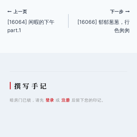
文
上一页
下一步
[16064] 闲暇的下午
[16066] 郁郁葱葱，行
章
part.1
色匆匆
导
航
撰 写 手 记
暗房门已锁，请先
登录
或
注册
后留下您的印记。