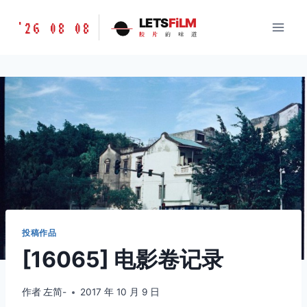
跳
胶
LETS
FiLM
'26 08 08
到
胶
片
的
味
道
片
内
的
容
味
道
LETSFILM
投稿作品
[16065] 电影卷记录
作者
左简-
2017 年 10 月 9 日