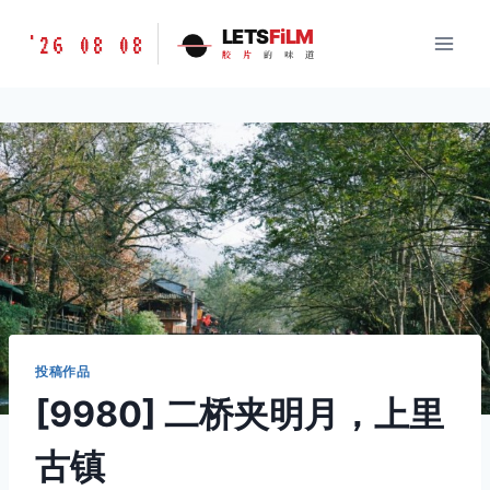
跳
胶
LETS
FiLM
'26 08 08
到
胶
片
的
味
道
片
内
的
容
味
道
LETSFILM
投稿作品
[9980] 二桥夹明月，上里
古镇