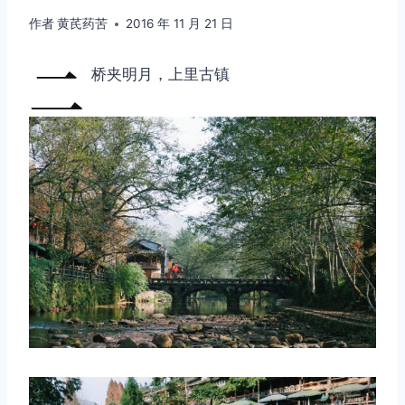
作者
黄芪药苦
2016 年 11 月 21 日
二
桥夹明月，上里古镇