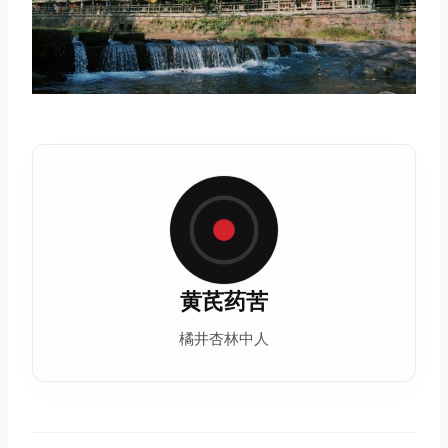
黄芪药苦
橘井杏林中人