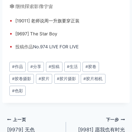
🕸️ 继续探索影像宇宙
•
[19011] 老师说周一升旗要穿正装
•
[9697] The Star Boy
•
投稿
作品
No.974 LIVE FOR LIVE
文
#
作品
#
分享
#
投稿
#
生活
#
胶卷
章
#
胶卷摄影
#
胶片
#
胶片摄影
#
胶片相机
标
签：
#
色彩
文
上一页
下一步
[9979] 无色
[9981] 愿我也有时光