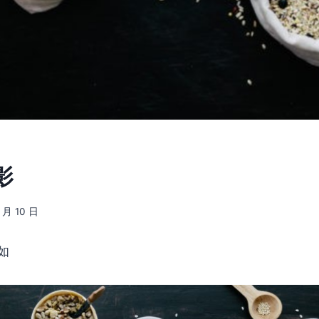
影
5 月 10 日
如