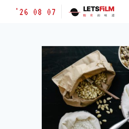
跳
胶
LETS
FiLM
'26 08 07
到
片
胶
片
的
味
道
内
的
容
味
道
LETSFILM