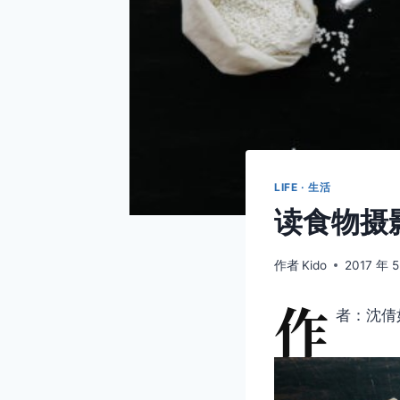
LIFE · 生活
读食物摄
作者
Kido
2017 年 
作
者：沈倩