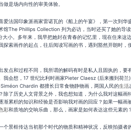
当做是场内向性的审美体验。
喜爱法国印象派画家雷诺瓦的《船上的午宴》，第一次到华盛
he Phillips Collection 列为必访，当时还买了她的
5 公分大小。多年来，我早把她封在青春的记忆里，现在住来这
我探索画作的起点，往后阅读写画的书，遇到豁然开朗时，
出发点和过程不同，我所谓的解码有时是私人且固执的，要
会想，17 世纪比利时画家Pieter Claesz (后来搬到荷兰)
ste-Siméon Chardin 都擅长日常食物静物画，两国人民的
生活
？除了历史人文背景之外，我也想知道，为什么我对这幅画
逐渐累积的知识和经验是否影响我对画的回应？如果一幅画
色彩
和质地的交响乐曲，那么，画家是如何表达这些元素的
一个景框传达当初那个时代的物质和精神状况，反映拍摄者