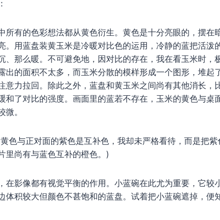
：
中所有的色彩想法都从黄色衍生。黄色是十分亮眼的，摆在
亮。用蓝盘装黄玉米是冷暖对比色的运用，冷静的蓝把活泼
沉、那么暖。不可避免地，因对比的存在，我在看玉米时，
露出的面积不太多，而玉米分散的模样形成一个图形，堆起
注意力拉回。除此之外，蓝盘和黄玉米之间尚有其他消长，
缓和了对比的强度。画面里的蓝若不存在，玉米的黄色与桌
较微。
，黄色与正对面的紫色是互补色，我却未严格看待，而是把紫
片里尚有与蓝色互补的橙色。)
，在影像都有视觉平衡的作用。小蓝碗在此尤为重要，它较
边体积较大但颜色不甚饱和的蓝盘。试着把小蓝碗遮掉，便