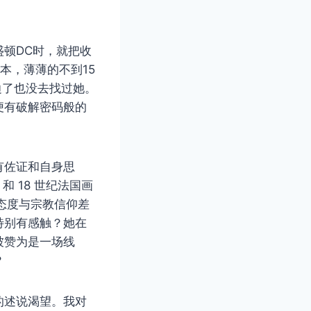
顿DC时，就把收
导读本，薄薄的不到15
边了也没去找过她。
便有破解密码般的
有佐证和自身思
 和 18 世纪法国画
态度与宗教信仰差
特别有感触？她在
被赞为是一场线
？
的述说渴望。我对