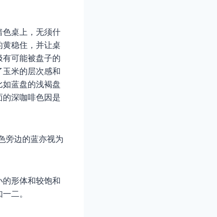
暗色桌上，无须什
的黄稳住，并让桌
极有可能被盘子的
了玉米的层次感和
比如蓝盘的浅褐盘
面的深咖啡色因是
色旁边的蓝亦视为
小的形体和较饱和
知一二。