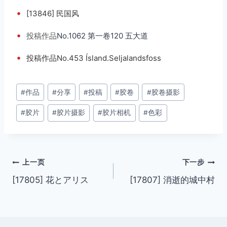
•
[13846] 民国风
•
投稿
作品
No.1062 第一卷120 五大道
•
投稿作品No.453 Ísland.Seljalandsfoss
文
#
作品
#
分享
#
投稿
#
胶卷
#
胶卷摄影
章
#
胶片
#
胶片摄影
#
胶片相机
#
色彩
标
签：
文
上一页
下一步
[17805] 花とアリス
[17807] 消逝的城中村
章
导