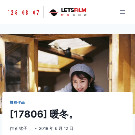
跳
胶
LETS
FiLM
'26 08 07
到
胶
片
的
味
道
片
内
的
容
味
道
LETSFILM
投稿作品
[17806] 暖冬。
作者
铭子___
2018 年 6 月 12 日