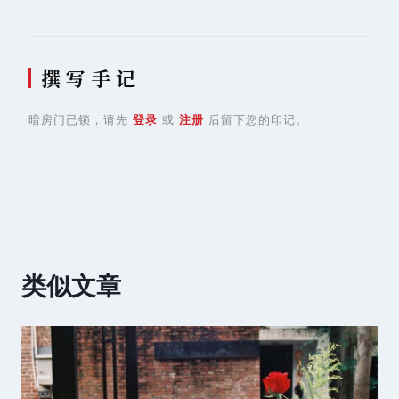
航
撰 写 手 记
暗房门已锁，请先
登录
或
注册
后留下您的印记。
类似文章