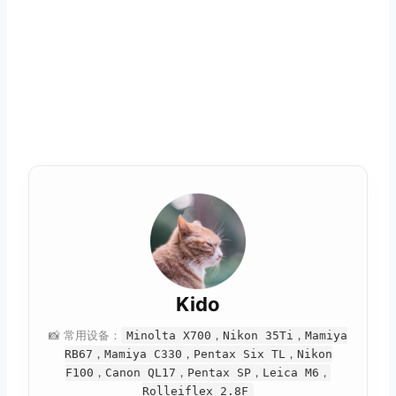
Kido
📸 常用设备：
Minolta X700，Nikon 35Ti，Mamiya
RB67，Mamiya C330，Pentax Six TL，Nikon
F100，Canon QL17，Pentax SP，Leica M6，
Rolleiflex 2.8F