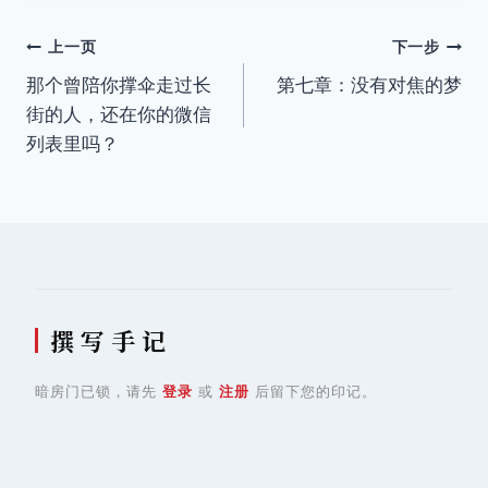
文
上一页
下一步
那个曾陪你撑伞走过长
第七章：没有对焦的梦
章
街的人，还在你的微信
导
列表里吗？
航
撰 写 手 记
暗房门已锁，请先
登录
或
注册
后留下您的印记。