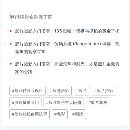
🕸️ 继续探索影像宇宙
•
胶片摄影入门
指南：135 画幅：便携与抓拍的黄金平衡
•
胶片摄影入门指南：旁轴系统 (Rangefinder) 详解：视
差里的观察哲学
•
胶片摄影入门指南：那些失焦和漏光，才是照片里最真
实的心跳
文
#
数码转胶片误区
#
胶卷摄影
#
胶片
#
胶片摄影
章
#
胶片摄影入门
#
胶片新手常见问题
#
胶片相机
标
签：
#
胶片相机使用技巧
#
色彩
#
阅读