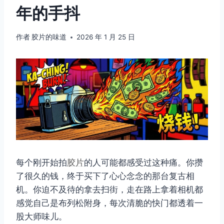
年的手抖
作者
胶片的味道
2026 年 1 月 25 日
每个刚开始拍
胶片
的人可能都感受过这种痛。你攒
了很久的钱，终于买下了心心念念的那台复古相
机。你迫不及待的拿去扫街，走在路上拿着相机都
感觉自己是布列松附身，每次清脆的快门都透着一
股大师味儿。