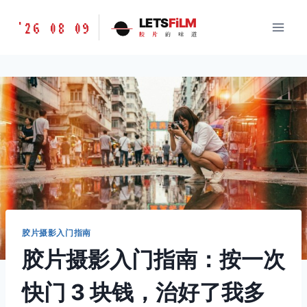
跳
胶
LETS
FiLM
'26 08 09
到
胶
片
的
味
道
片
内
的
容
味
道
LETSFILM
胶片摄影入门指南
胶片摄影入门指南：按一次
快门 3 块钱，治好了我多