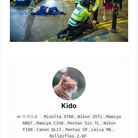
Kido
📸 常用设备：
Minolta X700，Nikon 35Ti，Mamiya
RB67，Mamiya C330，Pentax Six TL，Nikon
F100，Canon QL17，Pentax SP，Leica M6，
Rolleiflex 2.8F