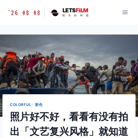
跳
胶
LETS
FiLM
'26 08 08
到
胶
片
的
味
道
片
内
的
容
味
道
LETSFILM
COLORFUL · 影色
照片好不好，看看有没有拍
出「文艺复兴风格」就知道