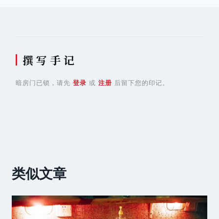
撰 写 手 记
暗房门已锁，请先
登录
或
注册
后留下您的印记。
类似文章