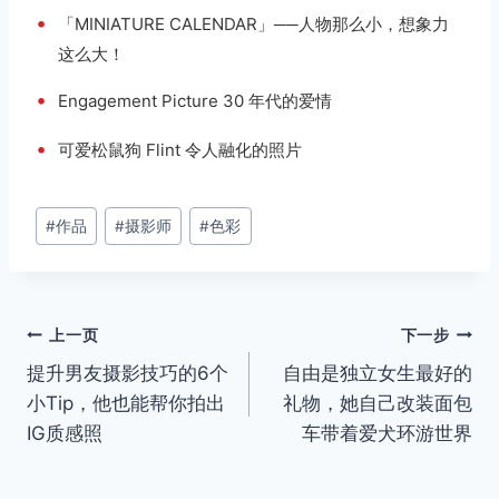
•
「MINIATURE CALENDAR」──人物那么小，想象力
这么大！
•
Engagement Picture 30 年代的爱情
•
可爱松鼠狗 Flint 令人融化的照片
文
#
作品
#
摄影师
#
色彩
章
标
签：
文
上一页
下一步
提升男友摄影技巧的6个
自由是独立女生最好的
章
小Tip，他也能帮你拍出
礼物，她自己改装面包
导
IG质感照
车带着爱犬环游世界
航