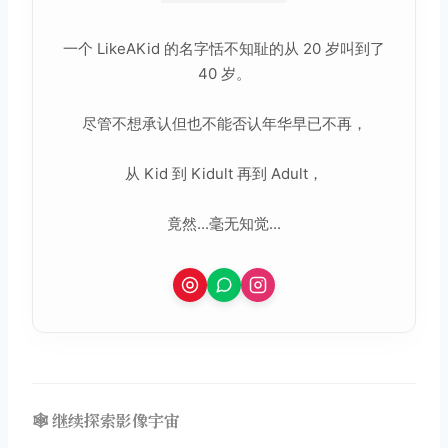
一个 LikeAKid 的名字恬不知耻的从 20 岁叫到了
40 岁。
尽管不想承认但也不能否认年华早已不再，
从 Kid 到 Kidult 再到 Adult，
竟然...毫无知觉...
🕸️ 继续探索影像宇宙