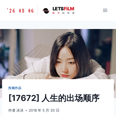
跳
胶
LETS
FiLM
'26 08 06
到
胶
片
的
味
道
片
内
的
容
味
道
LETSFILM
投稿作品
[17672] 人生的出场顺序
作者
冰冰
2018 年 5 月 30 日