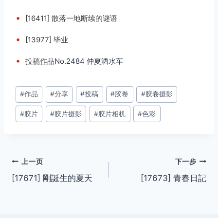
•
[16411] 散落一地断续的谜语
•
[13977] 毕业
•
投稿
作品
No.2484 仲夏洒水车
文
#
作品
#
分享
#
投稿
#
胶卷
#
胶卷摄影
章
#
胶片
#
胶片摄影
#
胶片相机
#
色彩
标
签：
文
上一页
下一步
[17671] 剛誕生的夏天
[17673] 青春日記
章
导