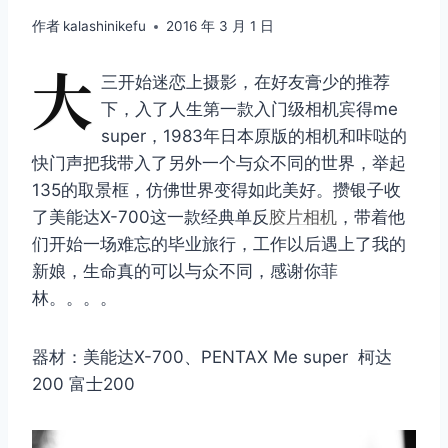
作者
kalashinikefu
2016 年 3 月 1 日
大
三开始迷恋上摄影，在好友膏少的推荐
下，入了人生第一款入门级相机宾得me
super，1983年日本原版的相机和咔哒的
快门声把我带入了另外一个与众不同的世界，举起
135的取景框，仿佛世界变得如此美好。攒银子收
了美能达X-700这一款经典单反
胶片相机
，带着他
们开始一场难忘的毕业旅行，工作以后遇上了我的
新娘，生命真的可以与众不同，感谢你菲
林。。。。
器材：美能达X-700、PENTAX Me super 柯达
200 富士200