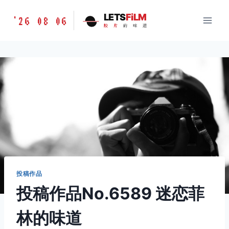
跳
胶
LETS
FiLM
'26 08 06
到
胶
片
的
味
道
片
内
的
容
味
道
LETSFILM
投稿作品
投稿作品No.6589 迷恋菲
林的味道