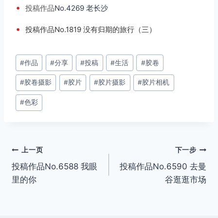
•
投稿
作品
No.4269 老长沙
•
投稿作品No.1819 没有归期的旅行（三）
文
#
作品
#
分享
#
投稿
#
生活
#
胶卷
章
#
胶卷摄影
#
胶片
#
胶片摄影
#
胶片相机
标
签：
#
色彩
文
上一页
下一步
投稿作品No.6588 我眼
投稿作品No.6590 去曼
章
里的你
谷逛逛市场
导
航