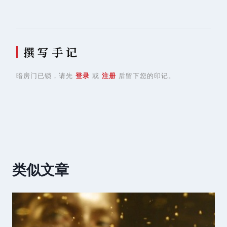
撰 写 手 记
暗房门已锁，请先
登录
或
注册
后留下您的印记。
类似文章