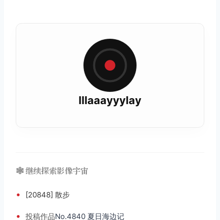
lllaaayyylay
🕸️ 继续探索影像宇宙
•
[20848] 散步
•
投稿
作品
No.4840 夏日海边记