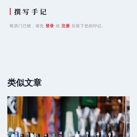
撰 写 手 记
暗房门已锁，请先
登录
或
注册
后留下您的印记。
类似文章