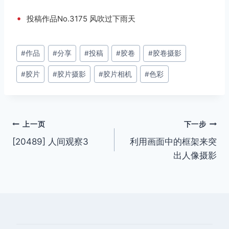
•
投稿作品No.3175 风吹过下雨天
文
#
作品
#
分享
#
投稿
#
胶卷
#
胶卷摄影
章
#
胶片
#
胶片摄影
#
胶片相机
#
色彩
标
签：
文
上一页
下一步
[20489] 人间观察3
利用画面中的框架来突
章
出人像摄影
导
航