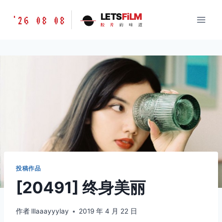
跳
胶
LETS
FiLM
'26 08 08
到
胶
片
的
味
道
片
内
的
容
味
道
LETSFILM
投稿作品
[20491] 终身美丽
作者
lllaaayyylay
2019 年 4 月 22 日