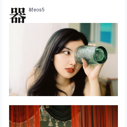
器
材eos5