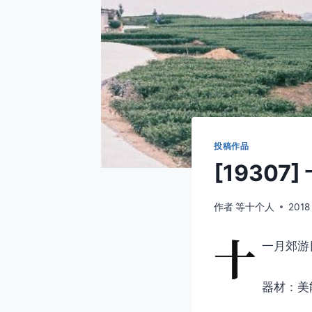
投稿作品
[19307
作者
等十个人
2018
十
一月郊游
器材：美能