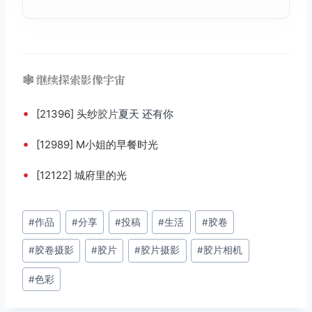
🕸️ 继续探索影像宇宙
•
[21396] 头纱
胶片
夏天 还有你
•
[12989] M小姐的早餐时光
•
[12122] 城府里的光
文
#
作品
#
分享
#
投稿
#
生活
#
胶卷
章
#
胶卷摄影
#
胶片
#
胶片摄影
#
胶片相机
标
签：
#
色彩