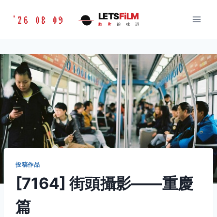
跳
胶
LETS
FiLM
'26 08 09
到
胶
片
的
味
道
片
内
的
容
味
道
LETSFILM
投稿作品
[7164] 街頭攝影——重慶
篇