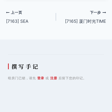
文
上一页
下一步
[7163] SEA
[7165] 厦门时光TIME
章
导
航
撰 写 手 记
暗房门已锁，请先
登录
或
注册
后留下您的印记。