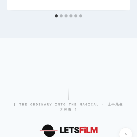
[ THE ORDINARY INTO THE MAGICAL · 让平凡变
为神奇 ]
LETS
FiLM