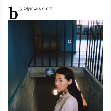
b
y Olympus om4ti