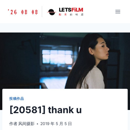
跳
胶
LETS
FiLM
'26 08 08
到
胶
片
的
味
道
片
内
的
容
味
道
LETSFILM
投稿作品
[20581] thank u
作者
风间摄影
2019 年 5 月 5 日