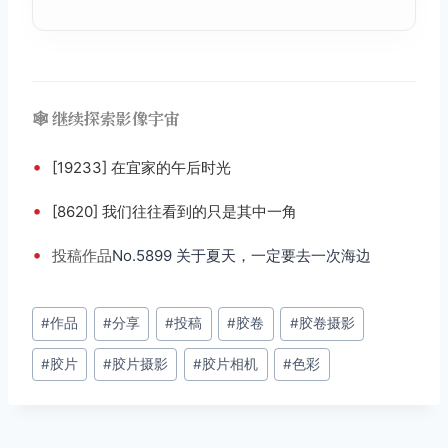
🕸️ 继续探索影像宇宙
•
[19233] 在宜家的午后时光
•
[8620] 我们往往看到的只是其中一角
•
投稿
作品
No.5899 关于夏天，一定要去一次海边
文
#
作品
#
分享
#
投稿
#
胶卷
#
胶卷摄影
章
#
胶片
#
胶片摄影
#
胶片相机
#
色彩
标
签：