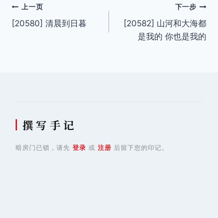
文
上一页
下一步
[20580] 清晨到日暮
[20582] 山河和大海都
章
是我的 你也是我的
导
航
撰 写 手 记
暗房门已锁，请先
登录
或
注册
后留下您的印记。