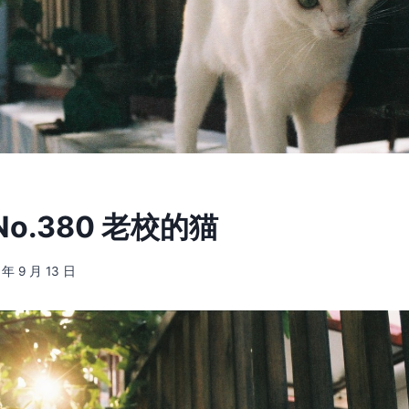
o.380 老校的猫
 年 9 月 13 日