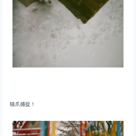
猫爪捕捉！