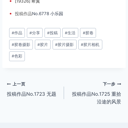
•
[19326] 希翼
•
投稿
作品
No.6778 小乐园
文
#
作品
#
分享
#
投稿
#
生活
#
胶卷
章
#
胶卷摄影
#
胶片
#
胶片摄影
#
胶片相机
标
签：
#
色彩
文
上一页
下一步
投稿作品No.1723 无题
投稿作品No.1725 重拾
章
沿途的风景
导
航