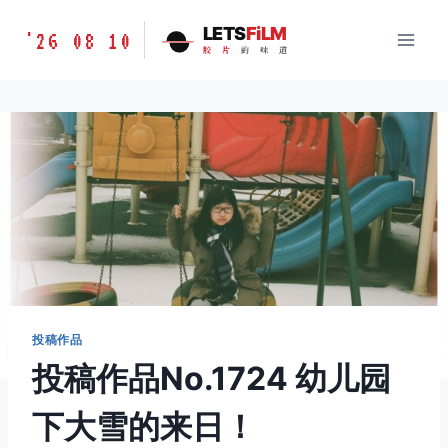
跳
胶
LETS
FiLM
'26 08 10
到
胶
片
的
味
道
片
内
的
容
味
道
LETSFILM
投稿作品
投稿作品No.1724 幼儿园
下大雪的来日！