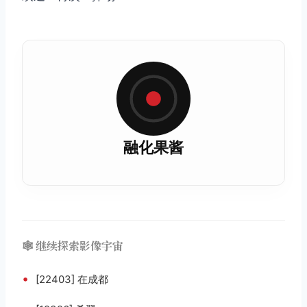
融化果酱
🕸️ 继续探索影像宇宙
•
[22403] 在成都