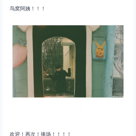
鸟窝阿姨！！！
欢迎！再次！捧场！！！！