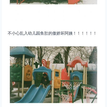
不小心乱入幼儿园鱼肚的傲娇坏阿姨！！！！！！