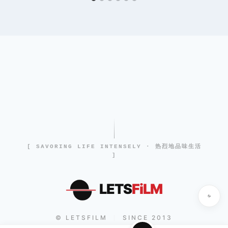
[ SAVORING LIFE INTENSELY · 热烈地品味生活
]
LETS
FiLM
© LETSFILM
SINCE 2013
|