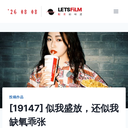
跳
胶
LETS
FiLM
'26 08 08
到
胶
片
的
味
道
片
内
的
容
味
道
LETSFILM
投稿作品
[19147] 似我盛放，还似我
缺氧乖张