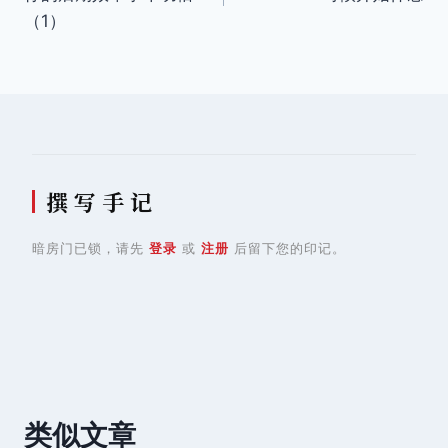
导
（1）
航
撰 写 手 记
暗房门已锁，请先
登录
或
注册
后留下您的印记。
类似文章