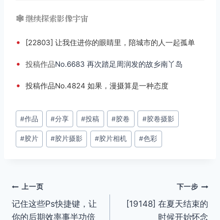
🕸️ 继续探索影像宇宙
•
[22803] 让我住进你的眼睛里，陪城市的人一起孤单
•
投稿
作品
No.6683 再次踏足周润发的故乡南丫岛
•
投稿作品No.4824 如果，漫摄算是一种态度
文
#
作品
#
分享
#
投稿
#
胶卷
#
胶卷摄影
章
#
胶片
#
胶片摄影
#
胶片相机
#
色彩
标
签：
文
上一页
下一步
记住这些Ps快捷键，让
[19148] 在夏天结束的
章
你的后期效率事半功倍
时候开始怀念