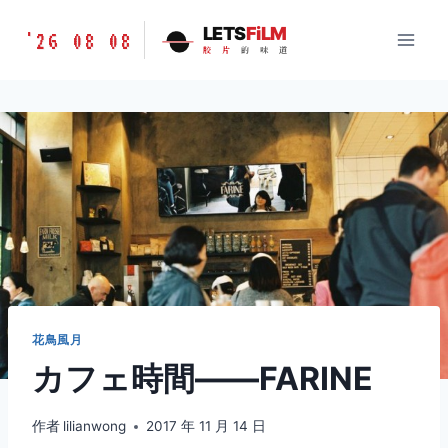
跳
胶
LETS
FiLM
'26 08 08
到
胶
片
的
味
道
片
内
的
容
味
道
LETSFILM
花鳥風月
カフェ時間——FARINE
作者
lilianwong
2017 年 11 月 14 日