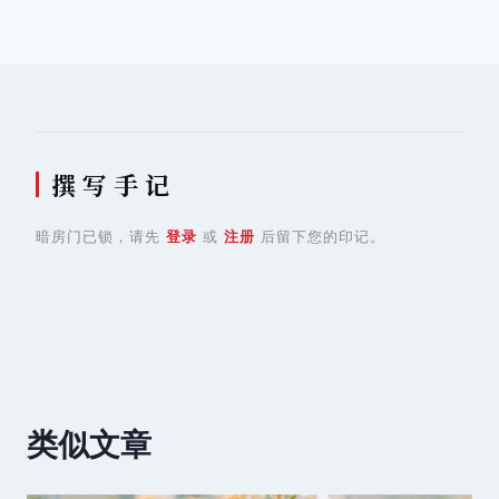
导
航
撰 写 手 记
暗房门已锁，请先
登录
或
注册
后留下您的印记。
类似文章