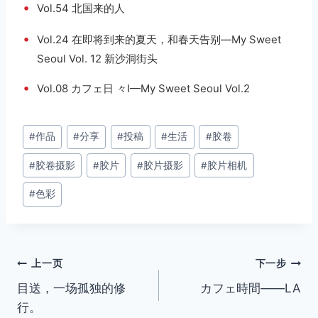
•
Vol.54 北国来的人
•
Vol.24 在即将到来的夏天，和春天告别—My Sweet
Seoul Vol. 12 新沙洞街头
•
Vol.08 カフェ日 々I—My Sweet Seoul Vol.2
文
#
作品
#
分享
#
投稿
#
生活
#
胶卷
章
#
胶卷摄影
#
胶片
#
胶片摄影
#
胶片相机
标
签：
#
色彩
文
上一页
下一步
目送，一场孤独的修
カフェ時間——LA
章
行。