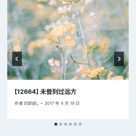
[12664] 未曾到过远方
作者
邱奶奶_
2017 年 4 月 19 日