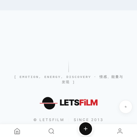
[ EMOTION, ENERGY, DISCOVERY · 情感、能量与
发现 ]
LETS
FiLM
© LETSFILM
SINCE 2013
|