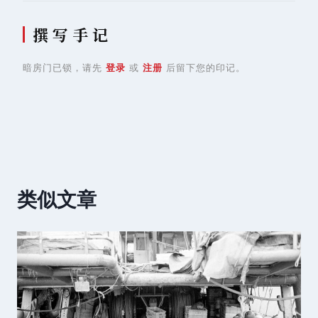
撰 写 手 记
暗房门已锁，请先
登录
或
注册
后留下您的印记。
类似文章