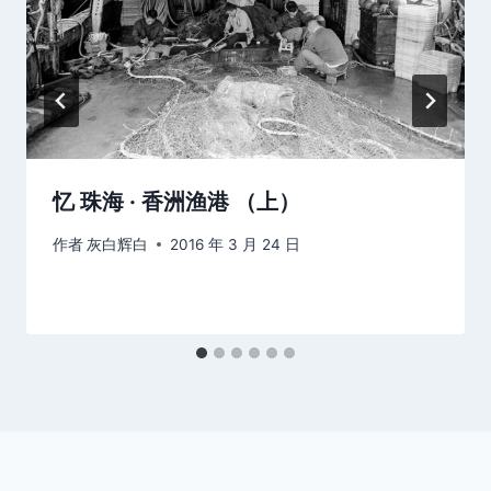
忆 珠海 · 香洲渔港 （上）
作者
灰白辉白
2016 年 3 月 24 日