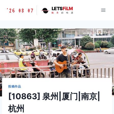
跳
胶
LETS
FiLM
'26 08 07
到
胶
片
的
味
道
片
内
的
容
味
道
LETSFILM
投稿作品
[10863] 泉州|厦门|南京|
杭州