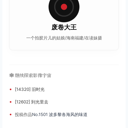
废卷大王
一个拍
胶片
儿的姑娘/海南福建/在读妹摄
🕸️ 继续探索影像宇宙
•
[14320] 旧时光
•
[12602] 到光里去
•
投稿
作品
No.1501 波多黎各海风的味道