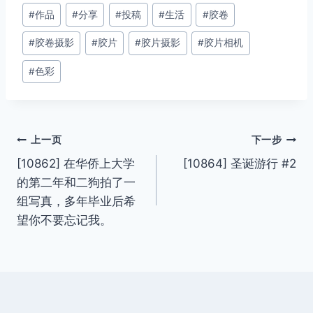
文
#
作品
#
分享
#
投稿
#
生活
#
胶卷
章
#
胶卷摄影
#
胶片
#
胶片摄影
#
胶片相机
标
签：
#
色彩
文
上一页
下一步
[10862] 在华侨上大学
[10864] 圣诞游行 #2
章
的第二年和二狗拍了一
导
组写真，多年毕业后希
望你不要忘记我。
航