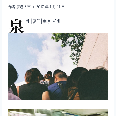
作者
废卷大王
2017 年 1 月 11 日
泉
州|厦门|南京|杭州