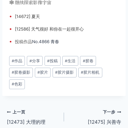
🕸️ 继续探索影像宇宙
•
[14672] 夏天
•
[12586] 天气很好 和你在一起很开心
•
投稿
作品
No.4866 青春
文
#
作品
#
分享
#
投稿
#
生活
#
胶卷
章
#
胶卷摄影
#
胶片
#
胶片摄影
#
胶片相机
标
签：
#
色彩
文
上一页
下一步
[12473] 大理的理
[12475] 兴善寺
章