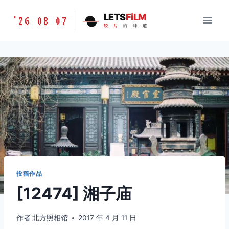
跳
胶
LETS
FiLM
'26 08 07
到
胶
片
的
味
道
片
内
的
容
味
道
LETSFILM
投稿作品
[12474] 湘子庙
作者
北方照相馆
2017 年 4 月 11 日