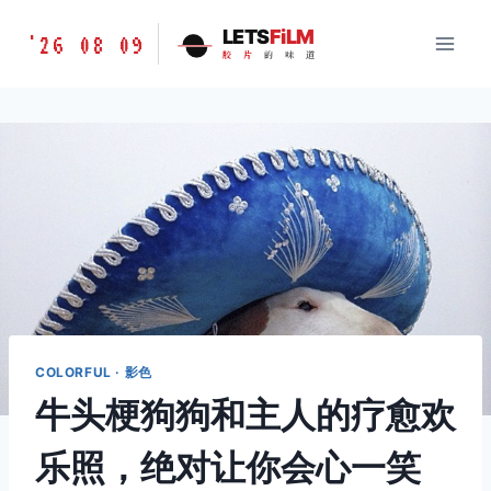
跳
胶
LETS
FiLM
'26 08 09
到
胶
片
的
味
道
片
内
的
容
味
道
LETSFILM
COLORFUL · 影色
牛头梗狗狗和主人的疗愈欢
乐照，绝对让你会心一笑