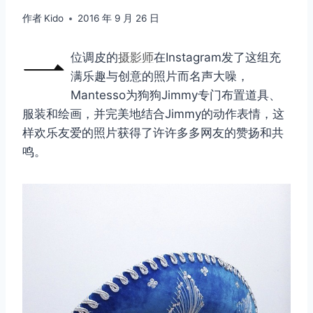
作者
Kido
2016 年 9 月 26 日
一
位调皮的
摄影师
在Instagram发了这组充
满乐趣与创意的照片而名声大噪，
Mantesso为狗狗Jimmy专门布置道具、
服装和绘画，并完美地结合Jimmy的动作表情，这
样欢乐友爱的照片获得了许许多多网友的赞扬和共
鸣。