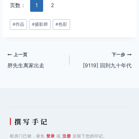
页数：
1
2
文
#
作品
#
摄影师
#
色彩
章
标
签：
文
上一页
下一步
胖先生离家出走
[9119] 回到九十年代
章
导
航
撰 写 手 记
暗房门已锁，请先
登录
或
注册
后留下您的印记。