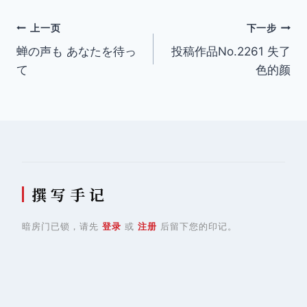
文
上一页
下一步
蝉の声も あなたを待っ
投稿作品No.2261 失了
章
て
色的颜
导
航
撰 写 手 记
暗房门已锁，请先
登录
或
注册
后留下您的印记。