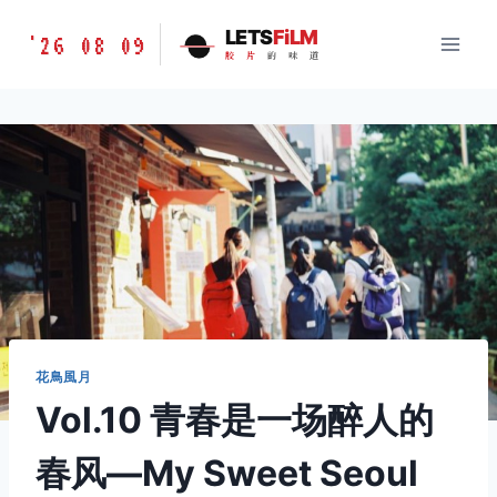
跳
胶
LETS
FiLM
'26 08 09
到
胶
片
的
味
道
片
内
的
容
味
道
LETSFILM
花鳥風月
Vol.10 青春是一场醉人的
春风—My Sweet Seoul