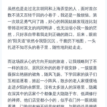
虽然也是走过北京胡同和上海弄堂的人，面对首尔
数不清又百转千回的小巷子，我还是一脸烦恼。第
一次鼓足勇气问了路，好心的韩国姑娘发现连比划
带韩语对英文的鸡同鸭讲，也无法缩小我一脸的茫
然，只好亲自带着我走到正确的路口。后来，眼前
的“阳关道”依然令我昏沉沉，干脆扔下地图，一头
扎进不知尽头的巷子里，随性地到处走走。
而这场跟从心的方向开始的旅途，让我领略到了不
一样的首尔。居民区外的的巷子很安静，一簇簇蔷
薇探出艳丽的裙角，随风飞扬。下学回家的孩子们
互相追逐着，掀起一小阵风，散步的老人家缓缓地
走进夕阳的余辉里。没有太多游人的深巷里，隐藏
在深其中的店家个个都像是大隐隐于市、低调修行
的禅师。他们店堂都小小的，似乎在门外一眼就能
看透，门脸却有种不经意的精致。与那些总是拥挤