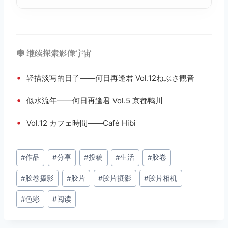
🕸️ 继续探索影像宇宙
•
轻描淡写的日子——何日再逢君 Vol.12ねぶさ観音
•
似水流年——何日再逢君 Vol.5 京都鸭川
•
Vol.12 カフェ時間——Café Hibi
文
#
作品
#
分享
#
投稿
#
生活
#
胶卷
章
#
胶卷摄影
#
胶片
#
胶片摄影
#
胶片相机
标
签：
#
色彩
#
阅读