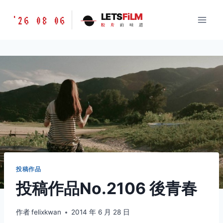
跳
胶
LETS
FiLM
'26 08 06
到
胶
片
的
味
道
片
内
的
容
味
道
LETSFILM
投稿作品
投稿作品No.2106 後青春
作者
felixkwan
2014 年 6 月 28 日