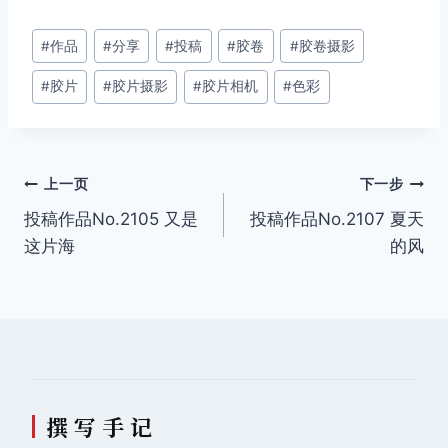
文
#
作品
#
分享
#
投稿
#
胶卷
#
胶卷摄影
章
#
胶片
#
胶片摄影
#
胶片相机
#
色彩
标
签：
文
上一页
下一步
投稿作品No.2105 又是
投稿作品No.2107 夏天
章
这片海
的风
导
航
撰 写 手 记