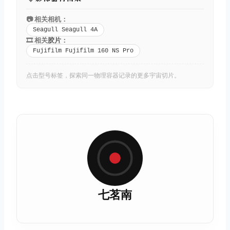
📷 相关相机：
Seagull Seagull 4A
🎞️ 相关
胶片
：
Fujifilm Fujifilm 160 NS Pro
点击型号标签，探索同一物理容器记录的更多宇宙切片。
七茗南