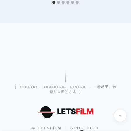
[ FEELING, TOUCHING, LOVING · 一种感受、触
摸与去爱的方式 ]
LETS
FiLM
© LETSFILM
SINCE 2013
|