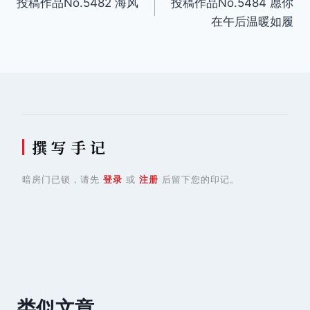
投稿作品No.5482 海风
投稿作品No.5484 愿你
章
在午后温暖如履
导
航
撰 写 手 记
暗房门已锁，请先
登录
或
注册
后留下您的印记。
类似文章