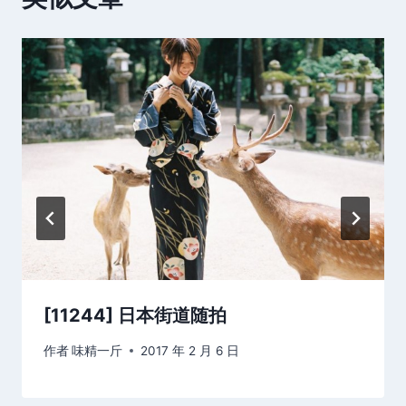
[11244] 日本街道随拍
作者
味精一斤
2017 年 2 月 6 日