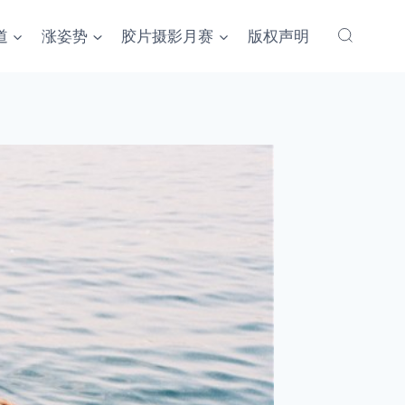
道
涨姿势
胶片摄影月赛
版权声明