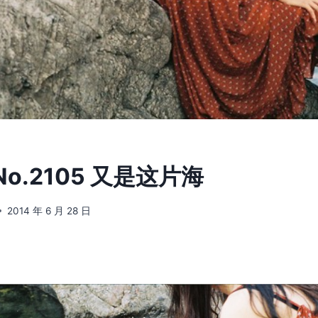
o.2105 又是这片海
2014 年 6 月 28 日