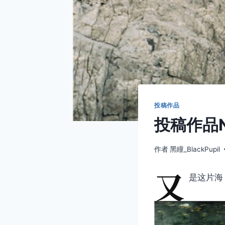
投稿作品
投稿作品N
作者
黑瞳_BlackPupil
又
是这片海