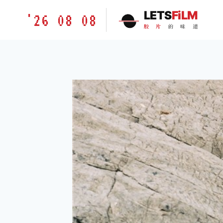
跳
胶
LETS
FiLM
'26 08 08
到
片
胶
片
的
味
道
内
的
容
味
道
LETSFILM