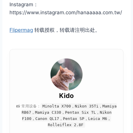
Instagram：
https://www.instagram.com/hanaaaaa.com.tw/
Flipermag
转载授权，转载请注明出处。
取消
搜索
Kido
📸 常用设备：
Minolta X700，Nikon 35Ti，Mamiya
RB67，Mamiya C330，Pentax Six TL，Nikon
F100，Canon QL17，Pentax SP，Leica M6，
Rolleiflex 2.8F