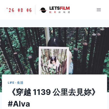
跳
胶
LETS
FiLM
'26 08 06
到
胶
片
的
味
道
片
内
的
容
味
道
LETSFILM
LIFE · 生活
《穿越 1139 公里去見妳》
#Alva