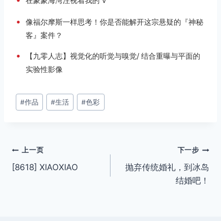
在蒙蒙海湾注视着我的 V
•
像福尔摩斯一样思考！你是否能解开这宗悬疑的『神秘
客』案件？
•
【九零人志】视觉化的听觉与嗅觉/ 结合重曝与平面的
实验性影像
文
#
作品
#
生活
#
色彩
章
标
签：
文
上一页
下一步
[8618] XIAOXIAO
抛弃传统婚礼，到冰岛
章
结婚吧！
导
航