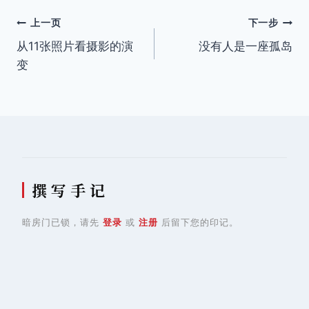
签：
文
上一页
下一步
从11张照片看摄影的演
没有人是一座孤岛
章
变
导
航
撰 写 手 记
暗房门已锁，请先
登录
或
注册
后留下您的印记。