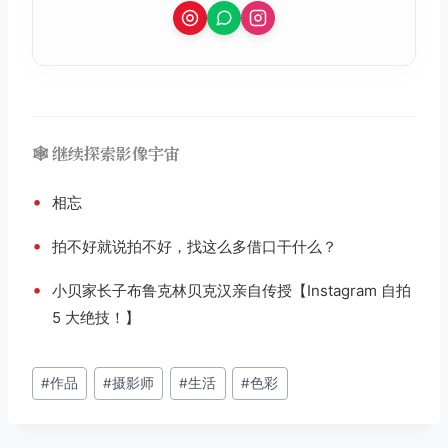
🕸️ 继续探索影像宇宙
•
相忘
•
拍不好就说拍不好，找这么多借口干什么？
•
小贝家长子布鲁克林贝克汉亲自传授【Instagram 自拍
5 大绝技！】
文
#
作品
#
摄影师
#
生活
#
色彩
章
标