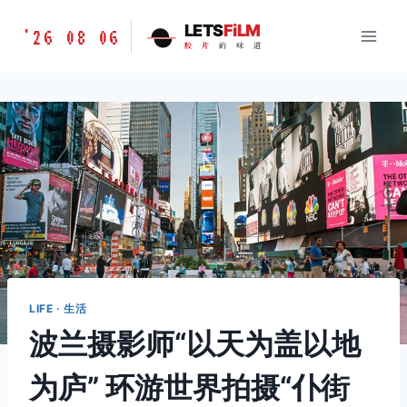
跳
胶
LETS
FiLM
'26 08 06
到
胶
片
的
味
道
片
内
的
容
味
道
LETSFILM
LIFE · 生活
波兰摄影师“以天为盖以地
为庐” 环游世界拍摄“仆街