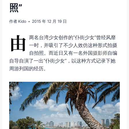
照”
作者
Kido
2015 年 12 月 19 日
由
两名台湾少女创作的“仆街少女”曾经风靡
一时，并吸引了不少人效仿这种形式拍摄
自拍照。而近日又有一名外国
摄影师
自编
自导自演了一出“仆街少女”，以这种方式记录下她
周游列国的经历。