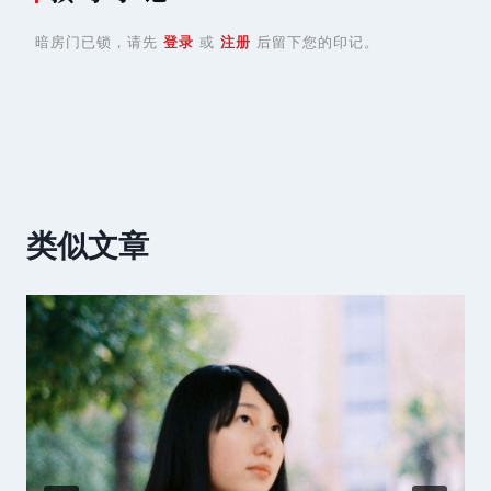
暗房门已锁，请先
登录
或
注册
后留下您的印记。
类似文章