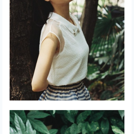
取消
搜索