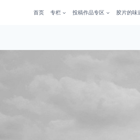
首页
专栏
投稿作品专区
胶片的味