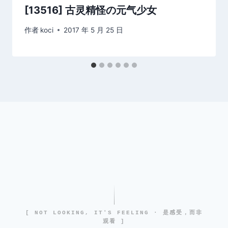
[13516] 古灵精怪の元气少女
作者
koci
2017 年 5 月 25 日
[ NOT LOOKING, IT'S FEELING · 是感受，而非
观看 ]