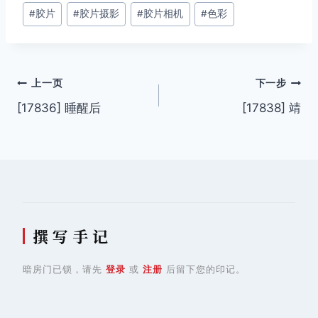
#
胶片
#
胶片摄影
#
胶片相机
#
色彩
标
签：
文
上一页
下一步
[17836] 睡醒后
[17838] 靖
章
导
航
撰 写 手 记
暗房门已锁，请先
登录
或
注册
后留下您的印记。