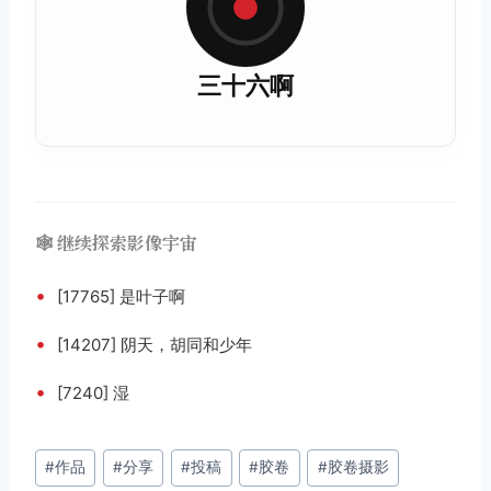
三十六啊
🕸️ 继续探索影像宇宙
•
[17765] 是叶子啊
•
[14207] 阴天，胡同和少年
•
[7240] 湿
文
#
作品
#
分享
#
投稿
#
胶卷
#
胶卷摄影
章