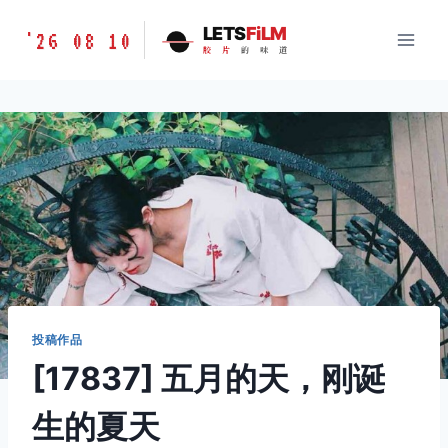
跳
胶
LETS
FiLM
'26 08 10
到
胶
片
的
味
道
片
内
的
容
味
道
LETSFILM
投稿作品
[17837] 五月的天，刚诞
生的夏天