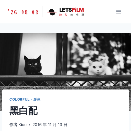
跳
胶
LETS
FiLM
'26 08 08
到
胶
片
的
味
道
片
内
的
容
味
道
LETSFILM
COLORFUL · 影色
黑白配
作者
Kido
2016 年 11 月 13 日