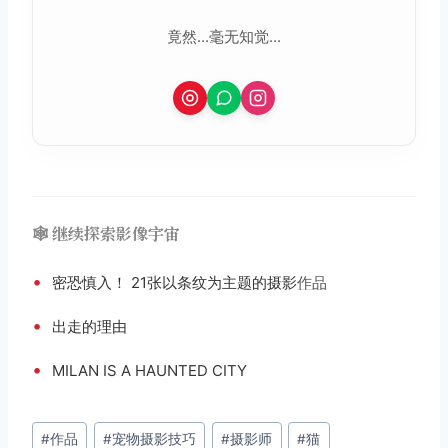
竟然...毫无知觉...
🕸️ 继续探索影像宇宙
•
密恐慎入！ 21张以条纹为主题的摄影
作品
•
出走的理由
•
MILAN IS A HAUNTED CITY
文
#
作品
#
宠物摄影技巧
#
摄影师
#
猫