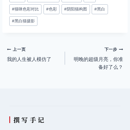
章
#
猫咪色彩对比
#
色彩
#
阴阳猫构图
#
黑白
标
签：
#
黑白猫摄影
文
上一页
下一步
我的人生被人模仿了
明晚的超级月亮，你准
章
备好了么？
导
航
撰 写 手 记