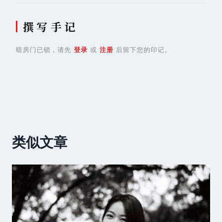
撰 写 手 记
暗房门已锁，请先
登录
或
注册
后留下您的印记。
类似文章