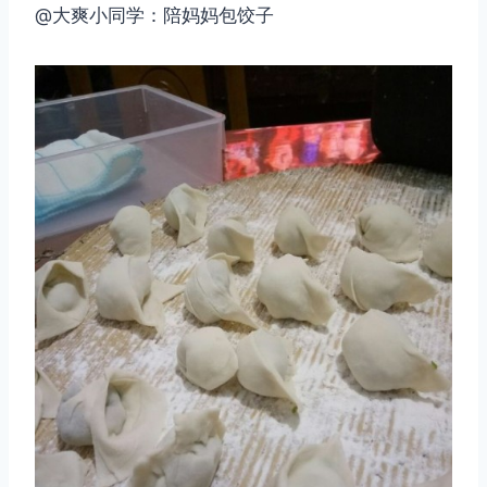
@大爽小同学：陪妈妈包饺子