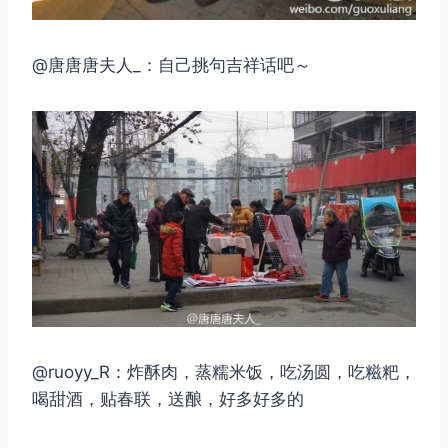
@唐唐唐夫人_：自己挑句吉祥话吧～
@ruoyy_R：炸酥肉，蒸糯米饭，吃汤圆，吃糍粑，
喝甜酒，贴春联，送酿，好多好多的