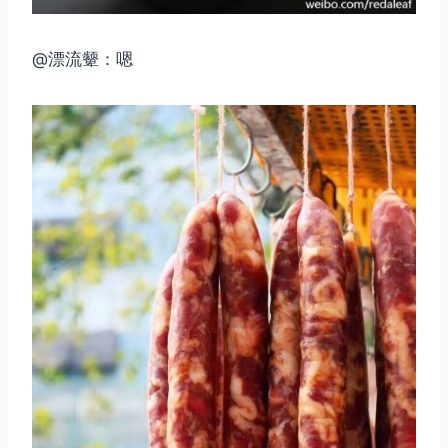
@漂流颦：嗯