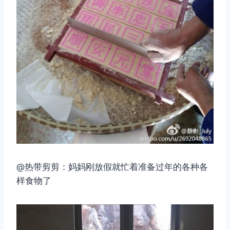
@热带剪剪：妈妈刚放假就忙着准备过年的各种各
样食物了