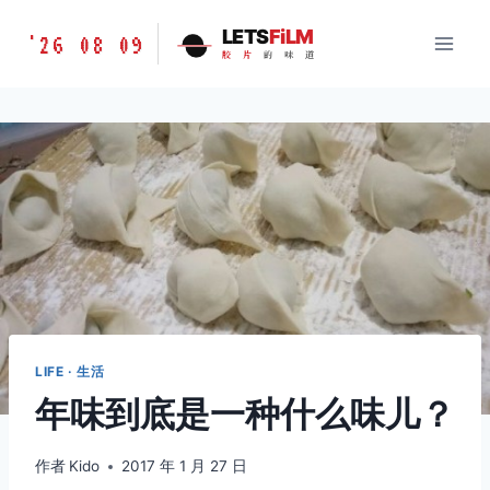
跳
胶
LETS
FiLM
'26 08 09
到
胶
片
的
味
道
片
内
的
容
味
道
LETSFILM
LIFE · 生活
年味到底是一种什么味儿？
作者
Kido
2017 年 1 月 27 日