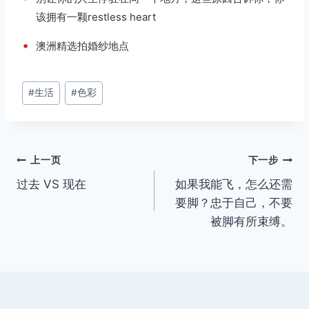
该拥有一颗restless heart
•
澳洲精选拍婚纱地点
文
#
生活
#
色彩
章
标
签：
文
上一页
下一步
过去 VS 现在
如果我能飞，怎么还需
章
要脚？忠于自己，不要
导
被脚有所束缚。
航