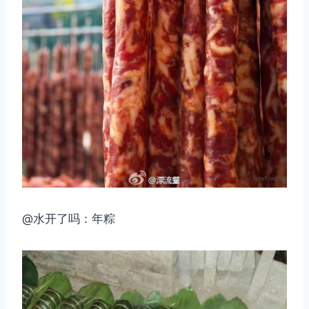
@水开了吗：年粽