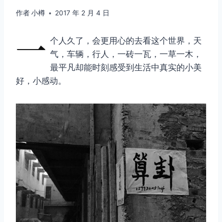
作者
小樽
2017 年 2 月 4 日
一
个人久了，会更用心的去看这个世界，天
气，车辆，行人，一砖一瓦，一草一木，
最平凡却能时刻感受到生活中真实的小美
好，小感动。