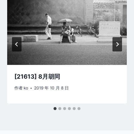
[21613] 8月胡同
作者
ko
2019 年 10 月 8 日