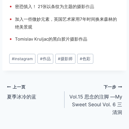
•
密恐慎入！ 21张以条纹为主题的摄影
作品
•
加入一些微妙元素，英国艺术家用7年时间换来森林的
绝美景观
•
Tomislav Kruljac的黑白胶片摄影作品
文
#
instagram
#
作品
#
摄影师
#
色彩
章
标
签：
文
上一页
下一步
夏季冰冷的蓝
Vol.15 思念的注脚 —My
章
Sweet Seoul Vol. 6 三
导
清洞
航