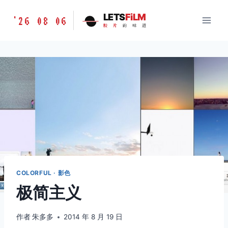
跳
胶
LETS
FiLM
'26 08 06
到
胶
片
的
味
道
片
内
的
容
味
道
LETSFILM
COLORFUL · 影色
极简主义
作者
朱多多
2014 年 8 月 19 日